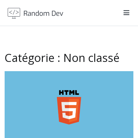
Aller
au
contenu
Random Dev
Rejoins les Deviants Devs et développeur développeur
Catégorie :
Non classé