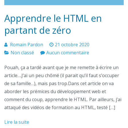
Apprendre le HTML en
partant de zéro
Romain Pardon
21 octobre 2020
sur
Non classé
Aucun commentaire
Apprendre
Pouah, ça a tardé avant que je me remette à écrire un
le
article….J’ai un peu chômé (il parait qu’il faut s’occuper
HTML
de sa famille…), mais pas trop.Dans cet article on va
en
aborder les prémices du développement web et
partant
comment du coup, apprendre le HTML. Par ailleurs, j’ai
de
attaqué des vidéos de formation au HTML, testé […]
zéro
Lire la suite